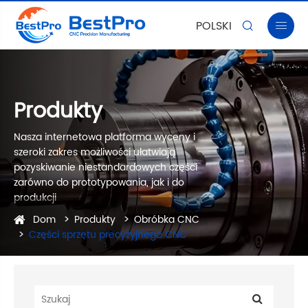
POLSKI


Produkty
Nasza internetowa platforma wyceny i
szeroki zakres możliwości ułatwiają
pozyskiwanie niestandardowych części
zarówno do prototypowania, jak i do
produkcji
Dom
Produkty
Obróbka CNC
Części sprzętu precyzyjnego CNC