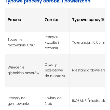
Typowe procesy obróbki i powierzchni
Proces
Zamiar
Typowe specyfikac
Precyzja
Toczenie i
kształtu i
Tolerancja ±0,05 mm
frezowanie CNC
rozmiaru
Otwory
Wiercenie
przelotowe
Niestandardowe średn
głębokich otworów
do montażu
Precyzyjne
Gwinty do
ISO/ANSI/niestandar
gwintowanie
śrub