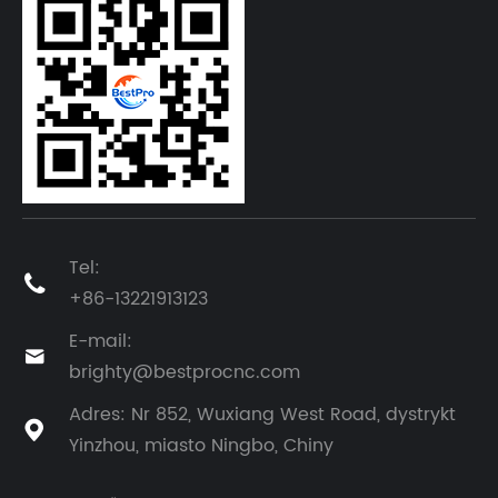
Tel:

+86-13221913123
E-mail:

brighty@bestprocnc.com
Adres: Nr 852, Wuxiang West Road, dystrykt

Yinzhou, miasto Ningbo, Chiny