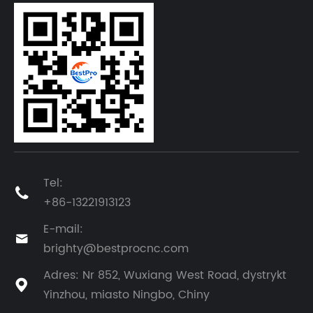
Tel:

+86-13221913123
E-mail:

brighty@bestprocnc.com
Adres: Nr 852, Wuxiang West Road, dystrykt

Yinzhou, miasto Ningbo, Chiny