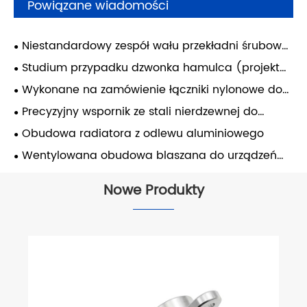
Powiązane wiadomości
Niestandardowy zespół wału przekładni śrubowej
do przemysłowych systemów przesyłowych
Studium przypadku dzwonka hamulca (projekt
brytyjski)
Wykonane na zamówienie łączniki nylonowe do
urządzeń pakujących — Włochy
Precyzyjny wspornik ze stali nierdzewnej do
obróbki CNC – system turbin gazowych
Obudowa radiatora z odlewu aluminiowego
Wentylowana obudowa blaszana do urządzeń
przemysłowych
Nowe Produkty