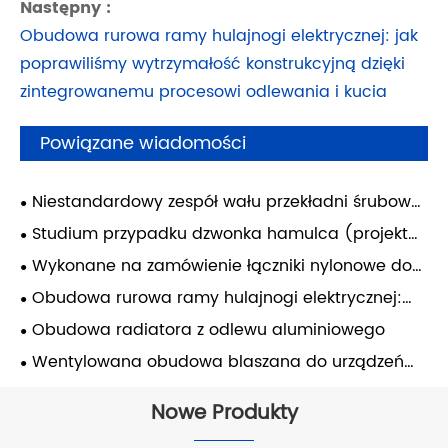
Następny :
Obudowa rurowa ramy hulajnogi elektrycznej: jak
poprawiliśmy wytrzymałość konstrukcyjną dzięki
zintegrowanemu procesowi odlewania i kucia
Powiązane wiadomości
Niestandardowy zespół wału przekładni śrubowej
do przemysłowych systemów przesyłowych
Studium przypadku dzwonka hamulca (projekt
brytyjski)
Wykonane na zamówienie łączniki nylonowe do
urządzeń pakujących — Włochy
Obudowa rurowa ramy hulajnogi elektrycznej:
jak poprawiliśmy wytrzymałość konstrukcyjną
Obudowa radiatora z odlewu aluminiowego
dzięki zintegrowanemu procesowi odlewania i
Wentylowana obudowa blaszana do urządzeń
kucia
przemysłowych
Nowe Produkty