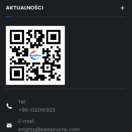
AKTUALNOŚCI
Tel:

+86-13221913123
E-mail:

brighty@bestprocnc.com