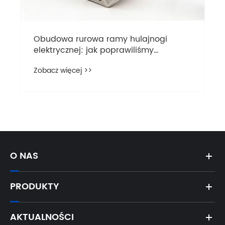
Obudowa rurowa ramy hulajnogi
elektrycznej: jak poprawiliśmy
wytrzymałość konstrukcyjną dzięki
Zobacz więcej >>
zintegrowanemu procesowi odlewania
i kucia
O NAS
PRODUKTY
AKTUALNOŚCI