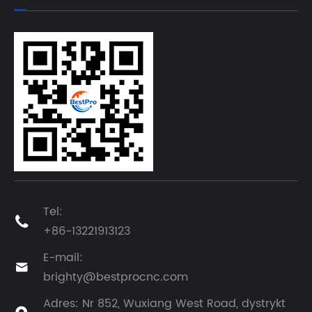
Tel:

+86-13221913123
E-mail:

brighty@bestprocnc.com
Adres: Nr 852, Wuxiang West Road, dystrykt