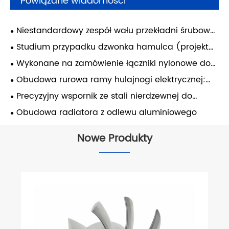
Powiązane wiadomości
Niestandardowy zespół wału przekładni śrubowej
do przemysłowych systemów przesyłowych
Studium przypadku dzwonka hamulca (projekt
brytyjski)
Wykonane na zamówienie łączniki nylonowe do
urządzeń pakujących — Włochy
Obudowa rurowa ramy hulajnogi elektrycznej:
jak poprawiliśmy wytrzymałość konstrukcyjną
Precyzyjny wspornik ze stali nierdzewnej do
dzięki zintegrowanemu procesowi odlewania i
obróbki CNC – system turbin gazowych
Obudowa radiatora z odlewu aluminiowego
kucia
Nowe Produkty